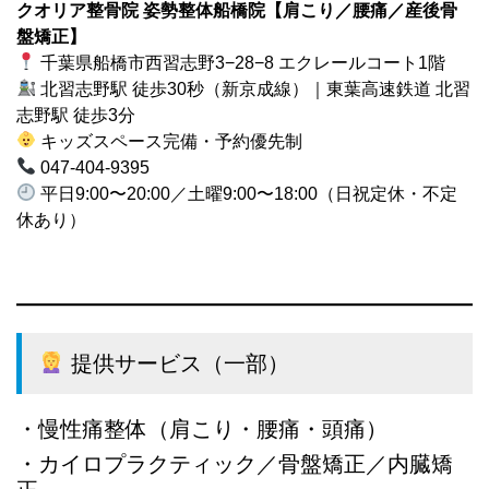
クオリア整骨院 姿勢整体船橋院【肩こり／腰痛／産後骨
盤矯正】
千葉県船橋市西習志野3−28−8 エクレールコート1階
北習志野駅 徒歩30秒（新京成線）｜東葉高速鉄道 北習
志野駅 徒歩3分
キッズスペース完備・予約優先制
047-404-9395
平日9:00〜20:00／土曜9:00〜18:00（日祝定休・不定
休あり）
提供サービス（一部）
・慢性痛整体（肩こり・腰痛・頭痛）
・カイロプラクティック／骨盤矯正／内臓矯