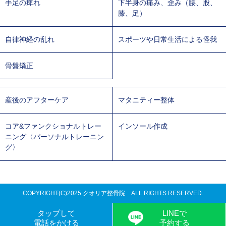
手足の痺れ
下半身の痛み、歪み（腰、股、
膝、足）
自律神経の乱れ
スポーツや日常生活による怪我
骨盤矯正
産後のアフターケア
マタニティー整体
コア&ファンクショナルトレー
インソール作成
ニング〈パーソナルトレーニン
グ〉
COPYRIGHT(C)2025 クオリア整骨院 ALL RIGHTS RESERVED.
タップして
LINEで
電話をかける
予約する