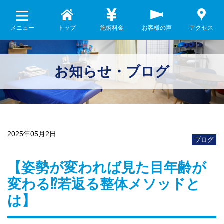
メニュー
トップ
施術料金
お客様の声
アクセス
お知らせ・ブログ
2025年05月2日
ブログ
【姿勢が変われば見た目年齢が
変わる⁉︎若返る整体メソッドと
は】