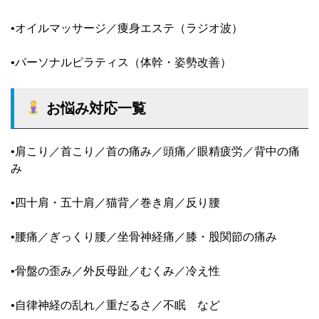
•オイルマッサージ／痩身エステ（ラジオ波）
•パーソナルピラティス（体幹・姿勢改善）
お悩み対応一覧
•肩こり／首こり／首の痛み／頭痛／眼精疲労／背中の痛
み
•四十肩・五十肩／猫背／巻き肩／反り腰
•腰痛／ぎっくり腰／坐骨神経痛／膝・股関節の痛み
•骨盤の歪み／外反母趾／むくみ／冷え性
•自律神経の乱れ／重だるさ／不眠 など