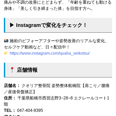
痛みや不調の改善にとどまらず、「年齢を重ねても動ける
身体」「美しく引き締まった体」を目指す方へ。
▶︎ Instagramで変化をチェック！
施術のビフォーアフターや姿勢改善のリアルな変化、
セルフケア動画など、日々配信中！
https://www.instagram.com/qualia_seikotsu/
店舗情報
店舗名：
クオリア整骨院 姿勢整体船橋院【肩こり／腰痛
／産後骨盤矯正】
住所：
千葉県船橋市西習志野3−28−8 エクレールコート1
階
TEL：
047-404-9395