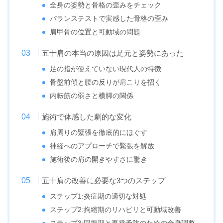
全身の姿勢と骨格の歪みをチェック
バランステストで実感した骨格の歪み
肩甲骨の位置と可動域の問題
五十肩の本当の原因は足元と姿勢にあった
足の指が使えていない現代人の特徴
骨盤前傾と腰の反りが肩こりを招く
内転筋の弱さと横脚の関係
施術で体感した劇的な変化
肩周りの緊張を徹底的にほぐす
神経へのアプローチで緊張を解放
施術後の肩の開きやすさに驚き
五十肩の改善に必要な3つのステップ
ステップ1:炎症期の適切な対処
ステップ2:拘縮期のリハビリと可動域改善