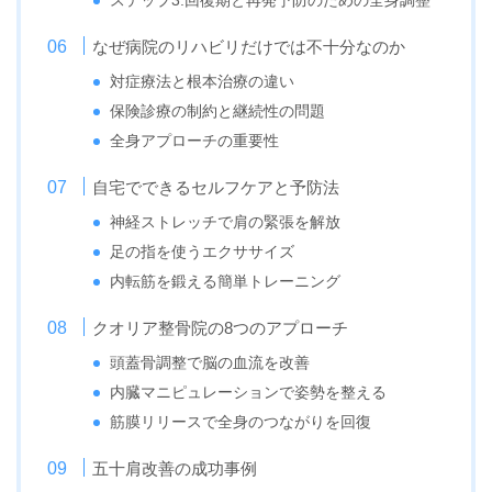
ステップ3:回復期と再発予防のための全身調整
なぜ病院のリハビリだけでは不十分なのか
対症療法と根本治療の違い
保険診療の制約と継続性の問題
全身アプローチの重要性
自宅でできるセルフケアと予防法
神経ストレッチで肩の緊張を解放
足の指を使うエクササイズ
内転筋を鍛える簡単トレーニング
クオリア整骨院の8つのアプローチ
頭蓋骨調整で脳の血流を改善
内臓マニピュレーションで姿勢を整える
筋膜リリースで全身のつながりを回復
五十肩改善の成功事例