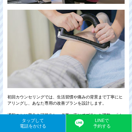
初回カウンセリングでは、生活習慣や痛みの背景まで丁寧にヒ
アリングし、あなた専用の改善プランを設計します。
通院ごとに変化を可視化し、必要に応じてプランを調整。「も
タップして
LINEで
う治らない」と諦めかけた方の最後の希望として、一人ひとり
電話をかける
予約する
に寄り添い、心を込めて伴走いたします。