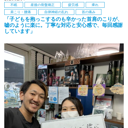
不眠
産後の骨盤矯正
疲労感
痺れ
肩こり・腰痛
自律神経の乱れ
首の痛み
「子どもを抱っこするのも辛かった首肩のこりが、
嘘のように楽に。丁寧な対応と安心感で、毎回感謝
しています」