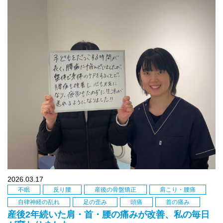
2026.03.17
不眠
反り腰
産後の骨盤矯正
肩こり・腰痛
自律神経の乱れ
足の歪み
頭痛
首の痛み
産後2年続いた肩・首・腰の痛みが改善、私の毎日