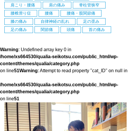
肩こり・腰痛
肩の痛み
脊柱管狭窄
腰椎滑り症
腰痛
腰痛・股関節痛
膝の痛み
自律神経の乱れ
足の歪み
足の痛み
関節痛
頭痛
首の痛み
Warning
: Undefined array key 0 in
/home/xs664530/qualia-seikotsu.com/public_html/wp-
content/themes/qualia/category.php
on line
51
Warning
: Attempt to read property "cat_ID" on null in
/home/xs664530/qualia-seikotsu.com/public_html/wp-
content/themes/qualia/category.php
on line
51