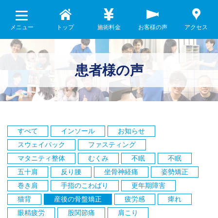
メニュー
トップ
施術料金
お客様の声
アクセス
患者様の声
すべて
インソール
お知らせ
スウェイバック
ファスティング
マタニティ整体
むくみ
不眠
不眠
五十肩
反り腰
坐骨神経痛
姿勢矯正
巻き肩
手指のこわばり
更年期障害
猫背
産後の骨盤矯正
疲労感
痺れ
眼精疲労
股関節痛
肩こり