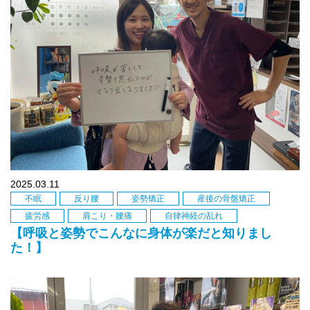
2025.03.11
不眠
反り腰
姿勢矯正
産後の骨盤矯正
疲労感
肩こり・腰痛
自律神経の乱れ
【呼吸と姿勢でこんなに身体が楽だと知りまし
た！】