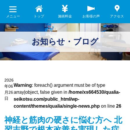
メニュー
トップ
施術料金
お客様の声
アクセス
お知らせ・ブログ
2026
Warning
: foreach() argument must be of type
年06
array|object, false given in
/home/xs664530/qualia-
月26
日
seikotsu.com/public_html/wp-
content/themes/qualia/single-news.php
on line
26
神経と筋肉の硬さに悩む方へ 北
習志野で根本改善を実現した症