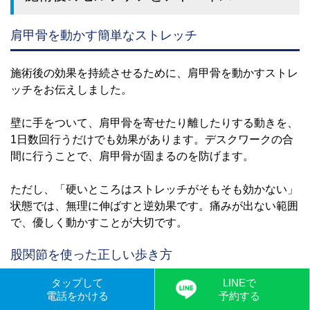
肩甲骨を動かす簡単なストレッチ
施術後の効果を持続させるために、肩甲骨を動かすストレ
ッチをお伝えしました。
壁に手をついて、肩甲骨を寄せたり離したりする動きを、
1日数回行うだけでも効果があります。デスクワークの合
間に行うことで、肩甲骨が固まるのを防げます。
ただし、「硬いところはストレッチがそもそも効かない」
状態では、無理に伸ばすと逆効果です。痛みが出ない範囲
で、優しく動かすことが大切です。
股関節を使った正しい歩き方
タップして
LINEで
股関節を正しく使うことで、膝への負担を減らせます。
電話をかける
予約する