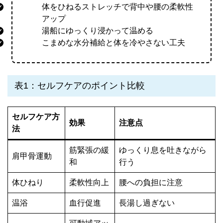
体をひねるストレッチで背中や腰の柔軟性
アップ
湯船にゆっくり浸かって温める
こまめな水分補給と体を冷やさない工夫
表1：セルフケアのポイント比較
セルフケア方
効果
注意点
法
筋緊張の緩
ゆっくり息を吐きながら
肩甲骨運動
和
行う
体ひねり
柔軟性向上
腰への負担に注意
温浴
血行促進
長湯し過ぎない