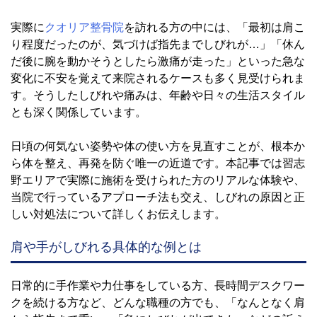
実際に
クオリア整骨院
を訪れる方の中には、「最初は肩こ
り程度だったのが、気づけば指先までしびれが…」「休ん
だ後に腕を動かそうとしたら激痛が走った」といった急な
変化に不安を覚えて来院されるケースも多く見受けられま
す。そうしたしびれや痛みは、年齢や日々の生活スタイル
とも深く関係しています。
日頃の何気ない姿勢や体の使い方を見直すことが、根本か
ら体を整え、再発を防ぐ唯一の近道です。本記事では習志
野エリアで実際に施術を受けられた方のリアルな体験や、
当院で行っているアプローチ法も交え、しびれの原因と正
しい対処法について詳しくお伝えします。
肩や手がしびれる具体的な例とは
日常的に手作業や力仕事をしている方、長時間デスクワー
クを続ける方など、どんな職種の方でも、「なんとなく肩