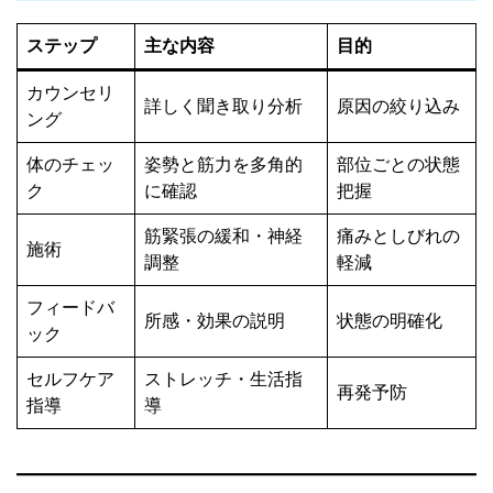
ステップ
主な内容
目的
カウンセリ
詳しく聞き取り分析
原因の絞り込み
ング
体のチェッ
姿勢と筋力を多角的
部位ごとの状態
ク
に確認
把握
筋緊張の緩和・神経
痛みとしびれの
施術
調整
軽減
フィードバ
所感・効果の説明
状態の明確化
ック
セルフケア
ストレッチ・生活指
再発予防
指導
導