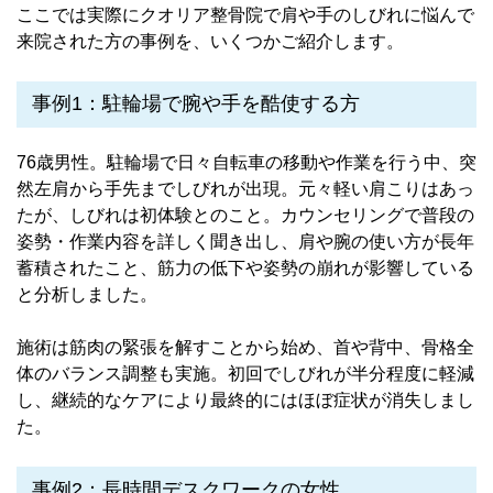
ここでは実際にクオリア整骨院で肩や手のしびれに悩んで
来院された方の事例を、いくつかご紹介します。
事例1：駐輪場で腕や手を酷使する方
76歳男性。駐輪場で日々自転車の移動や作業を行う中、突
然左肩から手先までしびれが出現。元々軽い肩こりはあっ
たが、しびれは初体験とのこと。カウンセリングで普段の
姿勢・作業内容を詳しく聞き出し、肩や腕の使い方が長年
蓄積されたこと、筋力の低下や姿勢の崩れが影響している
と分析しました。
施術は筋肉の緊張を解すことから始め、首や背中、骨格全
体のバランス調整も実施。初回でしびれが半分程度に軽減
し、継続的なケアにより最終的にはほぼ症状が消失しまし
た。
事例2：長時間デスクワークの女性