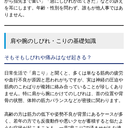
から指先まで重い」「急にしびれが出てきた」などの訴え
を耳にします。年齢・性別を問わず、誰もが他人事ではあ
りません。
肩や腕のしびれ・こりの基礎知識
そもそもしびれや痛みはなぜ起きる？
日常生活で「肩こり」と聞くと、多くは単なる筋肉の疲労
や血行不良が原因と思われがちですが、実は神経の圧迫や
筋肉のこわばりが複雑に絡み合っていることが珍しくあり
ません。特に肩から腕にかけてのしびれは、首の位置や背
骨の状態、体幹の筋力バランスなどが密接に関わります。
高齢の方は筋力の低下や姿勢不良が背景にあるケースが多
く、若年の方でも反復動作や悪いクセが蓄積すると似たよ
うな症状が起こることも。一見“肩こり”で済ませがちな違