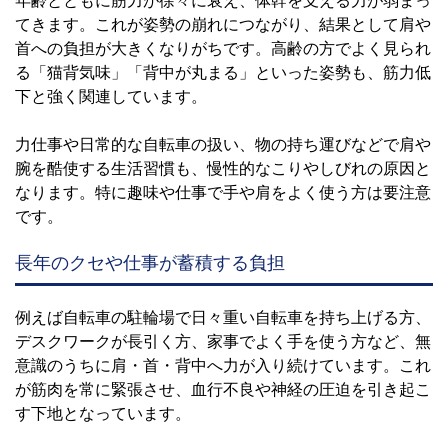
年齢とともに筋力が徐々に衰え、体幹を支える力が弱まっ
てきます。これが姿勢の崩れにつながり、結果として肩や
首への負担が大きくなりがちです。高齢の方でよく見られ
る「猫背気味」「背中が丸まる」といった姿勢も、筋力低
下と強く関連しています。
力仕事や日常的な自転車の扱い、物の持ち運びなどで肩や
腕を酷使する生活習慣も、慢性的なこりやしびれの原因と
なります。特に趣味や仕事で手や肩をよく使う方は要注意
です。
長年のクセや仕事が蓄積する負担
例えば自転車の駐輪場で日々重い自転車を持ち上げる方、
デスクワークが長引く方、家事でよく手を使う方など、無
意識のうちに肩・首・背中へ力が入り続けています。これ
が筋肉を常に緊張させ、血行不良や神経の圧迫を引き起こ
す下地となっています。