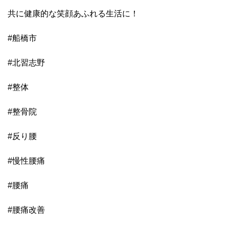
共に健康的な笑顔あふれる生活に！
#船橋市
#北習志野
#整体
#整骨院
#反り腰
#慢性腰痛
#腰痛
#腰痛改善