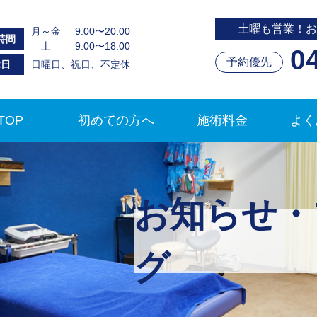
土曜も営業！お
月～金
9:00〜20:00
時間
土
9:00〜18:00
0
予約優先
休日
日曜日、祝日、不定休
TOP
初めての方へ
施術料金
よく
お知らせ・
グ