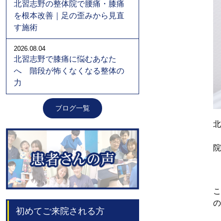
北習志野の整体院で腰痛・膝痛
を根本改善｜足の歪みから見直
す施術
2026.08.04
北習志野で膝痛に悩むあなた
へ 階段が怖くなくなる整体の
力
ブログ一覧
北
院
こ
の
初めてご来院される方