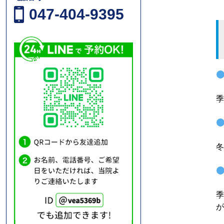
047-404-9395
季
冬
季
が