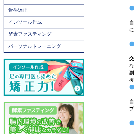
骨盤矯正
インソール作成
自
に
酵素ファスティング
パーソナルトレーニング
交
な
副
復
自
プ