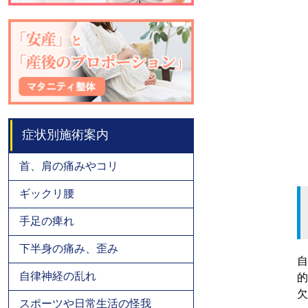
症状別施術案内
首、肩の痛みやコリ
ギックリ腰
手足の痺れ
下半身の痛み、歪み
自
自律神経の乱れ
的
欠
スポーツや日常生活の怪我