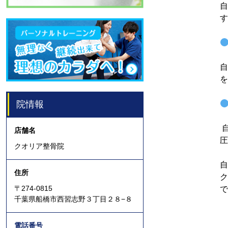
自
す
自
を
院情報
店舗名
圧
クオリア整骨院
自
住所
ク
〒274-0815
で
千葉県船橋市西習志野３丁目２８−８
電話番号