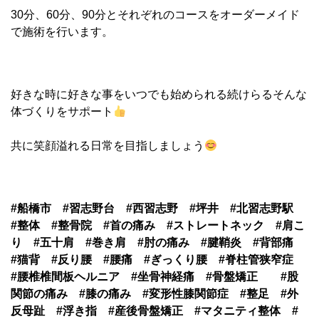
30分、60分、90分とそれぞれのコースをオーダーメイド
で施術を行います。
好きな時に好きな事をいつでも始められる続けらるそんな
体づくりをサポート
共に笑顔溢れる日常を目指しましょう
#船橋市 #習志野台 #西習志野 #坪井 #北習志野駅
#整体 #整骨院 #首の痛み #ストレートネック #肩こ
り #五十肩 #巻き肩 #肘の痛み #腱鞘炎 #背部痛
#猫背 #反り腰 #腰痛 #ぎっくり腰 #脊柱管狭窄症
#腰椎椎間板ヘルニア #坐骨神経痛 #骨盤矯正 #股
関節の痛み #膝の痛み #変形性膝関節症 #整足 #外
反母趾 #浮き指 #産後骨盤矯正 #マタニティ整体 #