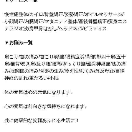
▼サービス一覧
慢性痛整体/カイロ/骨盤矯正/姿勢矯正/オイルマッサージ/
小顔矯正/内臓矯正/マタニティ整体/産後骨盤矯正/痩身エス
テラジオ波/肩甲骨はがし/ヘッドスパ/ピラティス
▼お悩み一覧
肩こり/首の痛み/首こり/頭痛/眼精疲労/背部痛/四十肩/五十
肩/猫背/巻き肩/反り腰/腰痛/ぎっくり腰/坐骨神経痛/膝の痛
み/股関節の痛み/骨盤の歪み/冷え性/むくみ/外反母趾/自律
神経の乱れ/重だるい/不眠
体の元気は心の元気になります。
心の元気は前向きな気持ちになれます。
共に健康的な笑顔あふれる生活に！