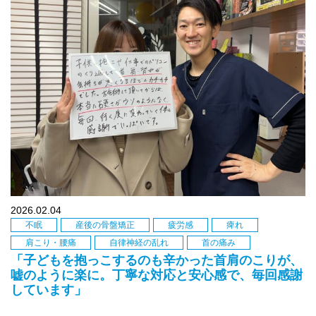
2026.02.04
不眠
産後の骨盤矯正
疲労感
痺れ
肩こり・腰痛
自律神経の乱れ
首の痛み
「子どもを抱っこするのも辛かった首肩のこりが、
嘘のように楽に。丁寧な対応と安心感で、毎回感謝
しています」