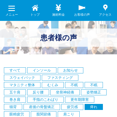
メニュー
トップ
施術料金
お客様の声
アクセス
患者様の声
すべて
インソール
お知らせ
スウェイバック
ファスティング
マタニティ整体
むくみ
不眠
不眠
五十肩
反り腰
坐骨神経痛
姿勢矯正
巻き肩
手指のこわばり
更年期障害
猫背
産後の骨盤矯正
疲労感
痺れ
眼精疲労
股関節痛
肩こり