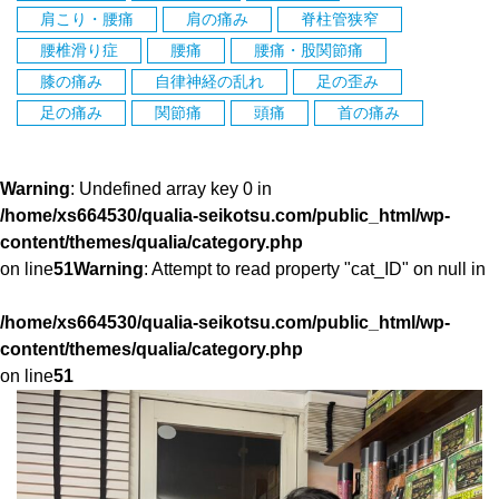
肩こり・腰痛
肩の痛み
脊柱管狭窄
腰椎滑り症
腰痛
腰痛・股関節痛
膝の痛み
自律神経の乱れ
足の歪み
足の痛み
関節痛
頭痛
首の痛み
Warning
: Undefined array key 0 in
/home/xs664530/qualia-seikotsu.com/public_html/wp-
content/themes/qualia/category.php
on line
51
Warning
: Attempt to read property "cat_ID" on null in
/home/xs664530/qualia-seikotsu.com/public_html/wp-
content/themes/qualia/category.php
on line
51