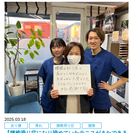
2025.03.18
反り腰
痺れ
腰椎滑り症
腰痛